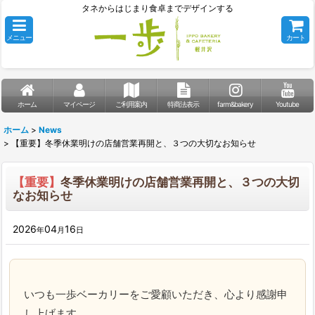
タネからはじまり食卓までデザインする
メニュー
カート
ホーム
マイページ
ご利用案内
特商法表示
farm&bakery
Youtube
ホーム
>
News
>
【重要】冬季休業明けの店舗営業再開と、３つの大切なお知らせ
【重要】
冬季休業明けの店舗営業再開と、３つの大切
なお知らせ
2026
04
16
年
月
日
いつも一歩ベーカリーをご愛顧いただき、心より感謝申
し上げます。