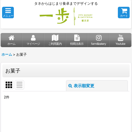
タネからはじまり食卓までデザインする
メニュー
カート
ホーム
マイページ
ご利用案内
特商法表示
farm&bakery
Youtube
ホーム
>
お菓子
お菓子
表示順変更
閉じる
2
件
表示数
:
並び順
: