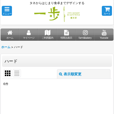
タネからはじまり食卓までデザインする
メニュー
カート
ホーム
マイページ
ご利用案内
特商法表示
farm&bakery
Youtube
ホーム
>
ハード
ハード
表示順変更
閉じる
6
件
表示数
:
並び順
: