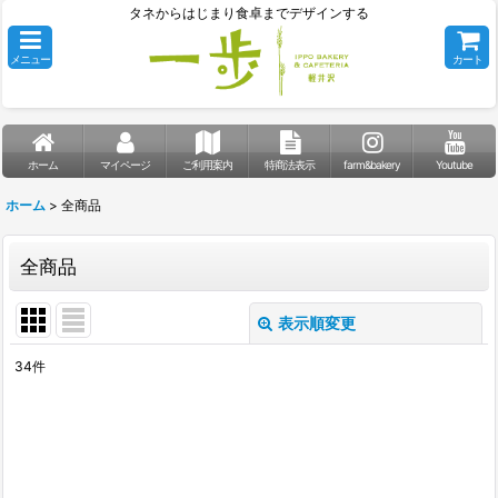
タネからはじまり食卓までデザインする
メニュー
カート
ホーム
マイページ
ご利用案内
特商法表示
farm&bakery
Youtube
ホーム
>
全商品
全商品
表示順変更
閉じる
34
件
表示数
:
並び順
: