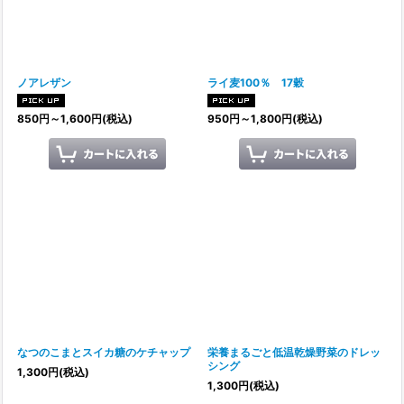
ノアレザン
ライ麦100％ 17穀
850
円
～1,600
円
(税込)
950
円
～1,800
円
(税込)
なつのこまとスイカ糖のケチャップ
栄養まるごと低温乾燥野菜のドレッ
シング
1,300
円
(税込)
1,300
円
(税込)