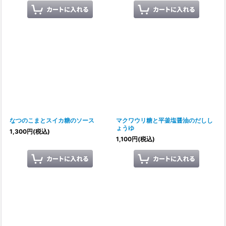
なつのこまとスイカ糖のソース
マクワウリ糖と平釜塩醤油のだしし
ょうゆ
1,300
円
(税込)
1,100
円
(税込)