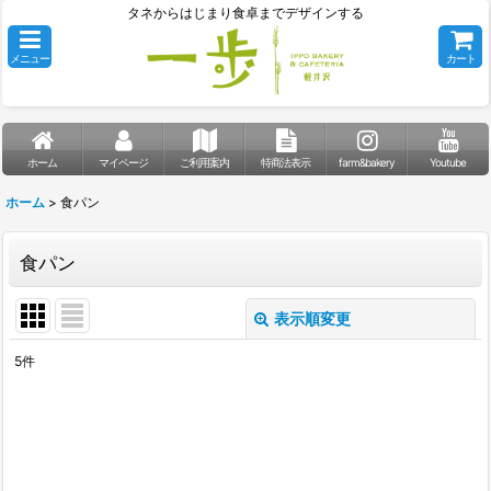
タネからはじまり食卓までデザインする
メニュー
カート
ホーム
マイページ
ご利用案内
特商法表示
farm&bakery
Youtube
ホーム
>
食パン
食パン
表示順変更
閉じる
5
件
表示数
:
並び順
: