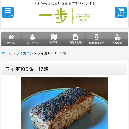
タネからはじまり食卓までデザインする
メニュー
カート
ホーム
マイページ
ご利用案内
特商法表示
farm&bakery
Youtube
ホーム
>
ライ麦パン
>
ライ麦100％ 17穀
ライ麦100％ 17穀