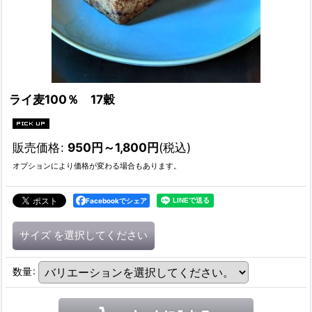
ライ麦100％ 17穀
販売価格
:
950
円
～1,800
円
(税込)
オプションにより価格が変わる場合もあります。
Facebookでシェア
サイズ
を選択してください
数量
: