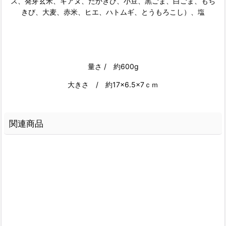
ス、発芽玄米、キアヌ、たかきび、小豆、黒ごま、白ごま、もち
きび、大麦、赤米、ヒエ、ハトムギ、とうもろこし）、塩
量さ / 約600g
大きさ / 約17×6.5×7ｃｍ
関連商品