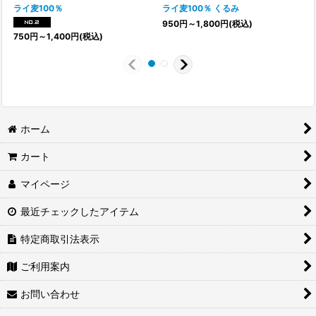
ライ麦100％
ライ麦100％ くるみ
950
円
～1,800
円
(税込)
1
750
円
～1,400
円
(税込)
ホーム
カート
マイページ
最近チェックしたアイテム
特定商取引法表示
ご利用案内
お問い合わせ