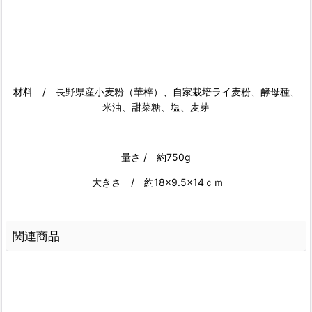
材料 / 長野県産小麦粉（華梓）、自家栽培ライ麦粉、
酵母種、
米油、甜菜糖、塩、麦芽
量さ / 約750g
大きさ / 約18×9.5×14ｃｍ
関連商品