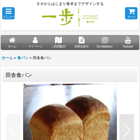
タネからはじまり食卓までデザインする
メニュー
カート
ホーム
マイページ
ご利用案内
特商法表示
farm&bakery
Youtube
ホーム
>
食パン
>
田舎食パン
田舎食パン