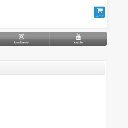
カート
farm&bakery
Youtube